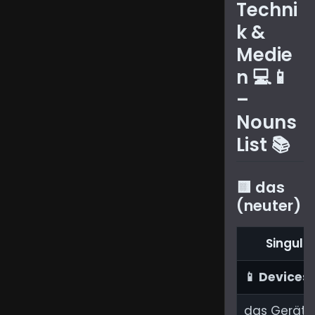
Techni
and
k &
devices
Medie
like 'das
n 💻📱
Handy –
–
phone'
Nouns
and 'der
List 📚
Computer
–
🟨 das
computer',
(neuter)
with
gender,
Singula
plural
📱 Devices
forms,
and
das Gerät