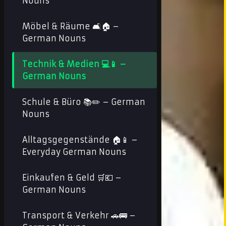
Nouns
Möbel & Räume 🛋️🏠 –
German Nouns
Technik & Medien 💻📱 –
German Nouns
Schule & Büro 📚✏️ – German
Nouns
Alltagsgegenstände 🏠📱 –
Everyday German Nouns
Einkaufen & Geld 🛒💶 –
German Nouns
Transport & Verkehr 🚗🚌 –