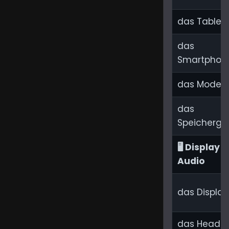
practical
das Tablet
examples
for daily
das
Smartphon
use.
das Mode
das
Speicherge
🖥️ Display &
Audio
das Display
das Headse