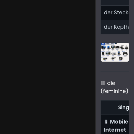
der Stecker
der Kopfhör
🟥 die
(feminine)
Singu
📱 Mobile &
Internet