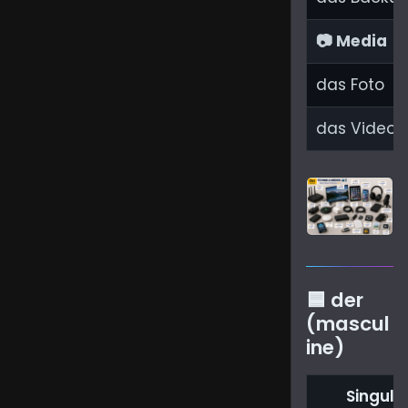
📷 Media
das Foto
das Video
🟦 der
(mascul
ine)
Singula