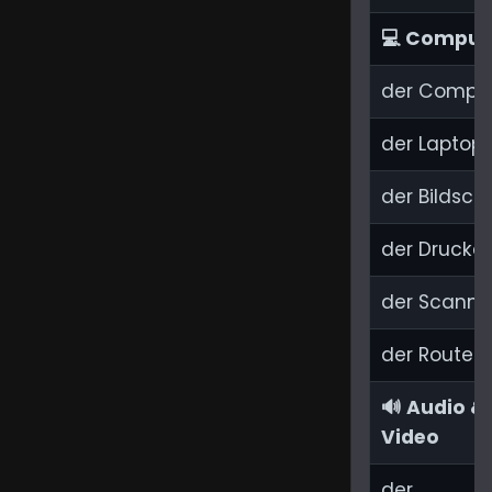
💻 Comput
der Compu
der Laptop
der Bildsch
der Drucker
der Scanne
der Router
🔊 Audio &
Video
der