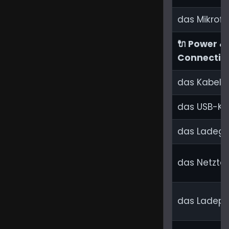
das Mikrof
🔌 Power &
Connectivi
das Kabel
das USB-Ka
das Ladege
das Netztei
das Ladep