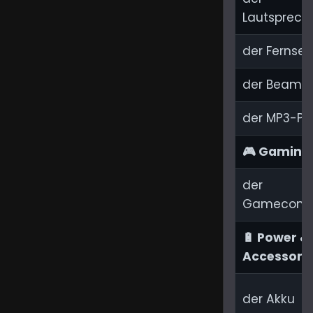
Lautsprech
der Fernseh
der Beame
der MP3-Pl
🎮 Gaming
der
Gamecontro
🔋 Power &
Accessori
der Akku