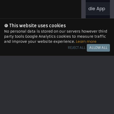
die App
die
🍪 This website uses cookies
Internetve
No personal data is stored on our servers however third
party tools Google Analytics cookies to measure traffic
Learn more
and improve your website experience.
die Cloud
REJECT ALL
ALLOW ALL
die App-
Benachrich
📷 Camera
Storage
die Kamera
die Digital