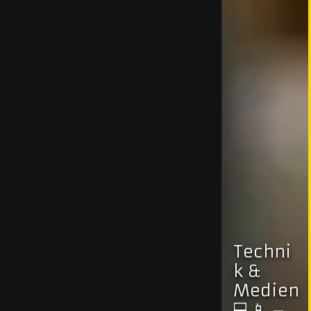
Techni
k &
Medien
💻📱 –